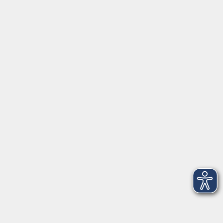
Inhalte
Aktuelles
Über uns
Kontakt
VHS Coburg Stadt und Land
Löwenstrasse 15
96450 Coburg
info@vhs-coburg.de
Tel: 09561 8825-0