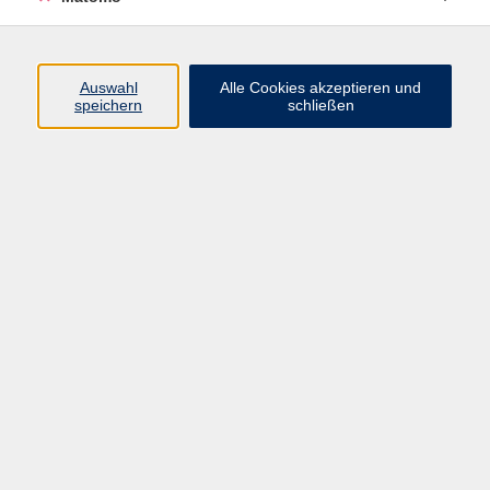
Daniela Honold
Sachbearbeiterin Sprachen
09561 8825-71
Auswahl
Alle Cookies akzeptieren und
speichern
schließen
daniela.honold@vhs-coburg.de
Ergebnisse filtern
Integrationskurs - Basismodul 3 - A2.1
Mo. 12.10.2026 12:15
Coburg
Impressum