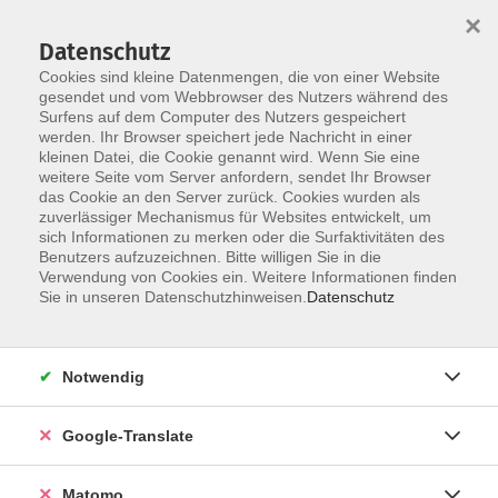
×
Datenschutz
Cookies sind kleine Datenmengen, die von einer Website
gesendet und vom Webbrowser des Nutzers während des
Surfens auf dem Computer des Nutzers gespeichert
Skip to main content
werden. Ihr Browser speichert jede Nachricht in einer
kleinen Datei, die Cookie genannt wird. Wenn Sie eine
Basismodul 3
weitere Seite vom Server anfordern, sendet Ihr Browser
das Cookie an den Server zurück. Cookies wurden als
zuverlässiger Mechanismus für Websites entwickelt, um
sich Informationen zu merken oder die Surfaktivitäten des
Benutzers aufzuzeichnen. Bitte willigen Sie in die
Verwendung von Cookies ein. Weitere Informationen finden
Sie in unseren Datenschutzhinweisen.
Datenschutz
1 Kurs
zurück zu Deutsch als Fremdsprache
Notwendig
Laura Göldner
Google-Translate
Sprachen, Integration
09561 8825-70
laura.goeldner@vhs-coburg.de
Matomo