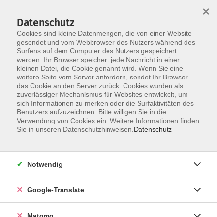
×
Datenschutz
Cookies sind kleine Datenmengen, die von einer Website
gesendet und vom Webbrowser des Nutzers während des
Surfens auf dem Computer des Nutzers gespeichert
Skip to main content
werden. Ihr Browser speichert jede Nachricht in einer
kleinen Datei, die Cookie genannt wird. Wenn Sie eine
Sprachen
weitere Seite vom Server anfordern, sendet Ihr Browser
das Cookie an den Server zurück. Cookies wurden als
zuverlässiger Mechanismus für Websites entwickelt, um
sich Informationen zu merken oder die Surfaktivitäten des
Benutzers aufzuzeichnen. Bitte willigen Sie in die
Verwendung von Cookies ein. Weitere Informationen finden
Sie in unseren Datenschutzhinweisen.
Datenschutz
18 Kurse
Notwendig
Sie möchten eine Sprache neu lernen oder schon
vorhandene Kenntnisse vertiefen?
Google-Translate
Der Programmbereich Sprachen bietet allen
vielfältige Möglichkeiten: Ob als Anfänger oder mit
Matomo