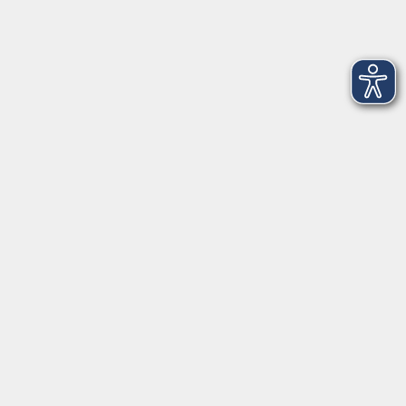
VHS Coburg Stadt und Land
Löwenstrasse 15
96450 Coburg
info@vhs-coburg.de
Tel: 09561 8825-0
Öffnungszeiten
Montag bis Donnerstag:
8–13 Uhr und 13:30–17 Uhr
Freitag:
8–13 Uhr