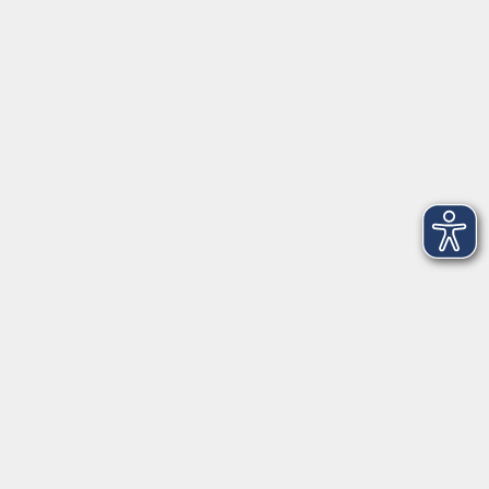
VHS Coburg Stadt und Land
Löwenstrasse 15
96450 Coburg
info@vhs-coburg.de
Tel: 09561 8825-0
Öffnungszeiten
Montag bis Donnerstag:
8–13 Uhr und 13:30–17 Uhr
Freitag:
8–13 Uhr