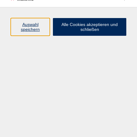
coburg.de
Auswahl
Alle Cookies akzeptieren und
speichern
schließen
Ergebnisse filtern
Derzeit keine passenden Kurse gefunden.
Impressum
Datenschutzerklärung
AGB/Widerrufsbelehrung
Barrierefreiheitserklärung
Widerruf