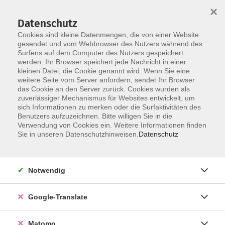
×
Datenschutz
Cookies sind kleine Datenmengen, die von einer Website
gesendet und vom Webbrowser des Nutzers während des
Surfens auf dem Computer des Nutzers gespeichert
Skip to main content
werden. Ihr Browser speichert jede Nachricht in einer
kleinen Datei, die Cookie genannt wird. Wenn Sie eine
Heimat/Führungen
weitere Seite vom Server anfordern, sendet Ihr Browser
das Cookie an den Server zurück. Cookies wurden als
zuverlässiger Mechanismus für Websites entwickelt, um
sich Informationen zu merken oder die Surfaktivitäten des
Benutzers aufzuzeichnen. Bitte willigen Sie in die
Verwendung von Cookies ein. Weitere Informationen finden
Sie in unseren Datenschutzhinweisen.
Datenschutz
0 Kurse
zurück zu Heimat- und Länderkunde
Notwendig
Franziska Westhäuser
Google-Translate
Junge vhs, Grundbildung
09561 8825-81
franziska.westhaeuser@vhs-
Matomo