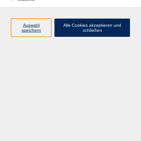
coburg.de
Auswahl
Alle Cookies akzeptieren und
speichern
schließen
Ergebnisse filtern
Färben und Filzen - 5 bis 9 Jahre - in den
Sommerferien
Mo. 07.09.2026 14:00
Bad Rodach
Bastelstudio – ab 8 Jahren
Termin auf Anfrage
Ort nach Vereinbarung