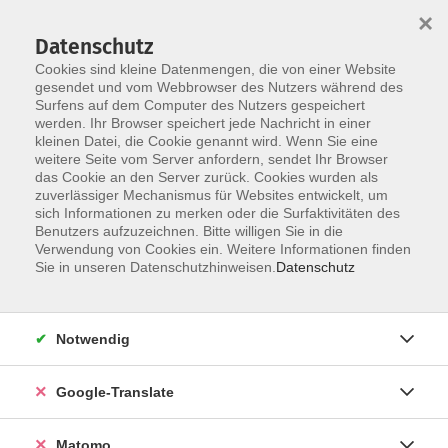
×
Datenschutz
Cookies sind kleine Datenmengen, die von einer Website
gesendet und vom Webbrowser des Nutzers während des
Surfens auf dem Computer des Nutzers gespeichert
Skip to main content
werden. Ihr Browser speichert jede Nachricht in einer
kleinen Datei, die Cookie genannt wird. Wenn Sie eine
Handwerkliche Techniken
weitere Seite vom Server anfordern, sendet Ihr Browser
das Cookie an den Server zurück. Cookies wurden als
zuverlässiger Mechanismus für Websites entwickelt, um
sich Informationen zu merken oder die Surfaktivitäten des
Benutzers aufzuzeichnen. Bitte willigen Sie in die
Verwendung von Cookies ein. Weitere Informationen finden
Sie in unseren Datenschutzhinweisen.
Datenschutz
2 Kurse
zurück zu Junge VHS
Notwendig
Franziska Westhäuser
Google-Translate
Junge vhs, Grundbildung
09561 8825-81
franziska.westhaeuser@vhs-
Matomo