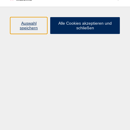
Kurse nach Themen
Entspannung und Körpererfahrung
10
Bewegung und Körpererfahrung
11
Auswahl
Alle Cookies akzeptieren und
speichern
schließen
Fitness
5
Reha-Kurse
1
Selina Treuter
Gesundheit
09561 8825-42
selina.treuter@vhs-coburg.de
Ergebnisse filtern
mehr laden