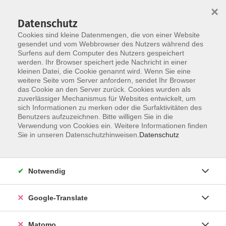
×
Datenschutz
Cookies sind kleine Datenmengen, die von einer Website
gesendet und vom Webbrowser des Nutzers während des
Surfens auf dem Computer des Nutzers gespeichert
Skip to main content
werden. Ihr Browser speichert jede Nachricht in einer
kleinen Datei, die Cookie genannt wird. Wenn Sie eine
Gesundheit
weitere Seite vom Server anfordern, sendet Ihr Browser
das Cookie an den Server zurück. Cookies wurden als
zuverlässiger Mechanismus für Websites entwickelt, um
sich Informationen zu merken oder die Surfaktivitäten des
Benutzers aufzuzeichnen. Bitte willigen Sie in die
Verwendung von Cookies ein. Weitere Informationen finden
Sie in unseren Datenschutzhinweisen.
Datenschutz
27 Kurse
Notwendig
Körperliches und psychisches Wohlbefinden sind
entscheidende Voraussetzungen, um die
Herausforderungen im Beruf und im Privatleben
Google-Translate
erfolgreich bewältigen zu können.
Matomo