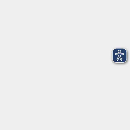
VHS Coburg Stadt und Land
Löwenstrasse 15
96450 Coburg
info@vhs-coburg.de
Tel: 09561 8825-0
Öffnungszeiten
Montag bis Donnerstag:
8–13 Uhr und 13:30–17 Uhr
Freitag:
8–13 Uhr