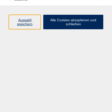
Auswahl
Alle Cookies akzeptieren und
speichern
schließen
Ergebnisse filtern
Derzeit keine passenden Kurse gefunden.
Impressum
Datenschutzerklärung
AGB/Widerrufsbelehrung
Barrierefreiheitserklärung
Widerruf
Programm