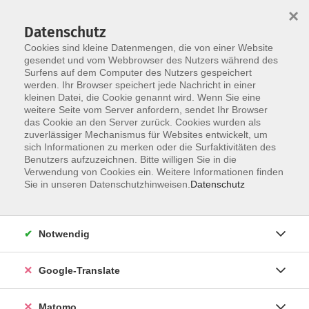
×
Datenschutz
Cookies sind kleine Datenmengen, die von einer Website
gesendet und vom Webbrowser des Nutzers während des
Surfens auf dem Computer des Nutzers gespeichert
Skip to main content
werden. Ihr Browser speichert jede Nachricht in einer
kleinen Datei, die Cookie genannt wird. Wenn Sie eine
Feldenkrais
weitere Seite vom Server anfordern, sendet Ihr Browser
das Cookie an den Server zurück. Cookies wurden als
zuverlässiger Mechanismus für Websites entwickelt, um
sich Informationen zu merken oder die Surfaktivitäten des
Benutzers aufzuzeichnen. Bitte willigen Sie in die
Verwendung von Cookies ein. Weitere Informationen finden
Sie in unseren Datenschutzhinweisen.
Datenschutz
0 Kurse
zurück zu Bewegung und Körpererfahrung
Notwendig
Selina Treuter
Google-Translate
Gesundheit
09561 8825-42
selina.treuter@vhs-coburg.de
Matomo