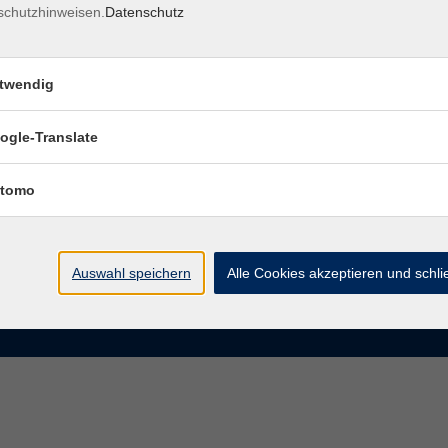
schutzhinweisen.
Datenschutz
rasse 15
Montag bis Donnerstag:
Coburg
8–13 Uhr und 13:30–17 Uhr
twendig
Freitag:
@vhs-coburg.de
8–13 Uhr
ogle-Translate
 09561 8825-0
tomo
Auswahl speichern
Alle Cookies akzeptieren und schl