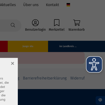
Aktuelles
Über uns
Kontakt
Language
Benutzerlogin
Merkzettel
Warenkorb
Junge vhs
im Landkreis ...
×
fsbelehrung
Barrierefreiheitserklärung
Widerruf
rs
ei, die
ndet
ger
 die
dung