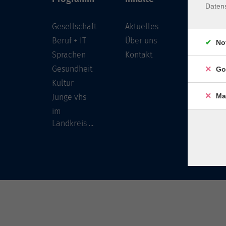
Daten
Gesellschaft
Aktuelles
Löwenst
96450 
Beruf + IT
Über uns
No
Sprachen
Kontakt
info
Gesundheit
Go
Tel:
Kultur
Ma
Junge vhs
im
Landkreis ...