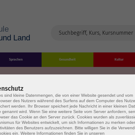
Sprachen
Gesundheit
Kultur
enschutz
s sind kleine Datenmengen, die von einer Website gesendet und vom
Impressum
Datenschutzerklärung
AGB/Widerru
owser des Nutzers während des Surfens auf dem Computer des Nutze
chert werden. Ihr Browser speichert jede Nachricht in einer kleinen Dat
 genannt wird. Wenn Sie eine weitere Seite vom Server anfordern, se
owser das Cookie an den Server zurück. Cookies wurden als zuverlässi
ismus für Websites entwickelt, um sich Informationen zu merken oder
tivitäten des Benutzers aufzuzeichnen. Bitte willigen Sie in die Verwen
okies ein. Weitere Informationen finden Sie in unseren
burg Stadt und Land
Öffnungszeiten