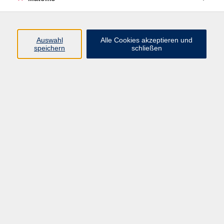
Beruf + IT
Sprachen
Gesundheit
Auswahl
Alle Cookies akzeptieren und
speichern
schließen
Kultur
Junge vhs
im Landkreis ...
Inhalte
Aktuelles
Über uns
Kontakt