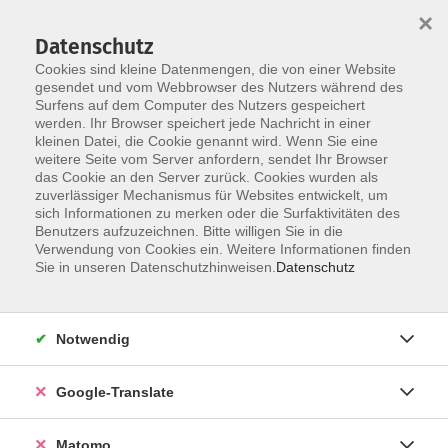
×
Datenschutz
Cookies sind kleine Datenmengen, die von einer Website
gesendet und vom Webbrowser des Nutzers während des
Surfens auf dem Computer des Nutzers gespeichert
Skip to main content
werden. Ihr Browser speichert jede Nachricht in einer
Der Kurs konnte nicht gefunden werden.
kleinen Datei, die Cookie genannt wird. Wenn Sie eine
weitere Seite vom Server anfordern, sendet Ihr Browser
das Cookie an den Server zurück. Cookies wurden als
zuverlässiger Mechanismus für Websites entwickelt, um
Impressum
sich Informationen zu merken oder die Surfaktivitäten des
Datenschutzerklärung
Benutzers aufzuzeichnen. Bitte willigen Sie in die
Verwendung von Cookies ein. Weitere Informationen finden
AGB/Widerrufsbelehrung
Sie in unseren Datenschutzhinweisen.
Datenschutz
Barrierefreiheitserklärung
Widerruf
Notwendig
Programm
Google-Translate
Gesellschaft
Matomo