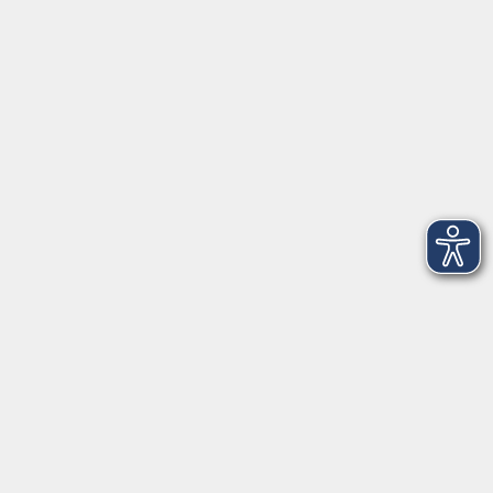
VHS Coburg Stadt und Land
Löwenstrasse 15
96450 Coburg
info@vhs-coburg.de
Tel: 09561 8825-0
Öffnungszeiten
Montag bis Donnerstag:
8–13 Uhr und 13:30–17 Uhr
Freitag:
8–13 Uhr