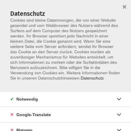
×
Datenschutz
Cookies sind kleine Datenmengen, die von einer Website
gesendet und vom Webbrowser des Nutzers während des
Surfens auf dem Computer des Nutzers gespeichert
Skip to main content
werden. Ihr Browser speichert jede Nachricht in einer
Der Kurs konnte nicht gefunden werden.
kleinen Datei, die Cookie genannt wird. Wenn Sie eine
weitere Seite vom Server anfordern, sendet Ihr Browser
das Cookie an den Server zurück. Cookies wurden als
zuverlässiger Mechanismus für Websites entwickelt, um
Impressum
sich Informationen zu merken oder die Surfaktivitäten des
Datenschutzerklärung
Benutzers aufzuzeichnen. Bitte willigen Sie in die
Verwendung von Cookies ein. Weitere Informationen finden
AGB/Widerrufsbelehrung
Sie in unseren Datenschutzhinweisen.
Datenschutz
Barrierefreiheitserklärung
Widerruf
Notwendig
Programm
Google-Translate
Gesellschaft
Matomo