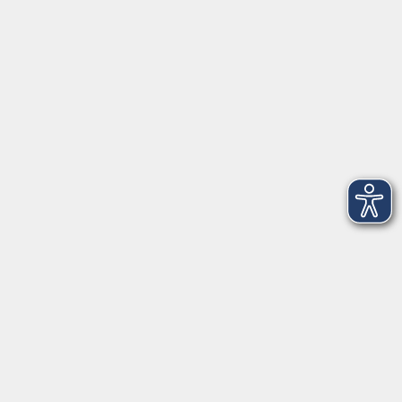
VHS Coburg Stadt und Land
Löwenstrasse 15
96450 Coburg
info@vhs-coburg.de
Tel: 09561 8825-0
Öffnungszeiten
Montag bis Donnerstag:
8–13 Uhr und 13:30–17 Uhr
Freitag:
8–13 Uhr