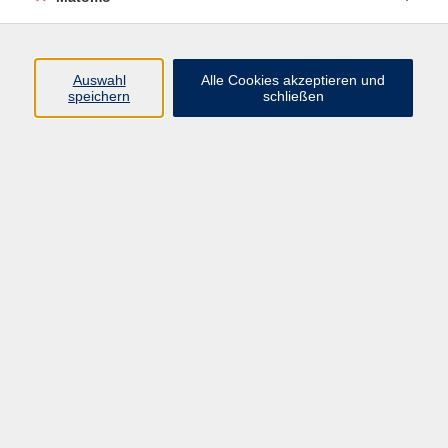
Beruf + IT
Sprachen
Gesundheit
Auswahl
Alle Cookies akzeptieren und
speichern
schließen
Kultur
Junge vhs
im Landkreis ...
Inhalte
Aktuelles
Über uns
Kontakt