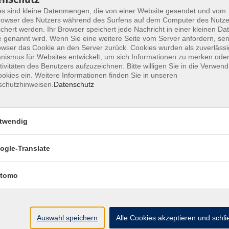
s sind kleine Datenmengen, die von einer Website gesendet und vom
owser des Nutzers während des Surfens auf dem Computer des Nutze
Wochentage
Tageszeit
chert werden. Ihr Browser speichert jede Nachricht in einer kleinen Dat
 genannt wird. Wenn Sie eine weitere Seite vom Server anfordern, se
owser das Cookie an den Server zurück. Cookies wurden als zuverlässi
nur buchbare
nur beginnende
ismus für Websites entwickelt, um sich Informationen zu merken oder
tivitäten des Benutzers aufzuzeichnen. Bitte willigen Sie in die Verwen
okies ein. Weitere Informationen finden Sie in unseren
schutzhinweisen.
Datenschutz
DIY: Äpfel, Äpfel, Äpfel - Marmelade selbs
gemacht
Apfel-Kürbis Marmelade/Apfel-Pflaumenketchup / A
Zwiebel Konfitüre
twendig
ogle-Translate
tomo
Impressum
Datenschutzerklärung
AGB/Widerru
Auswahl speichern
Alle Cookies akzeptieren und schl